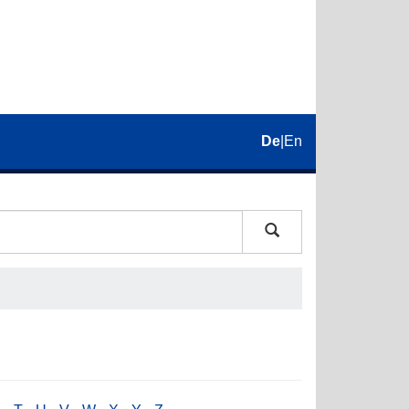
De
|
En