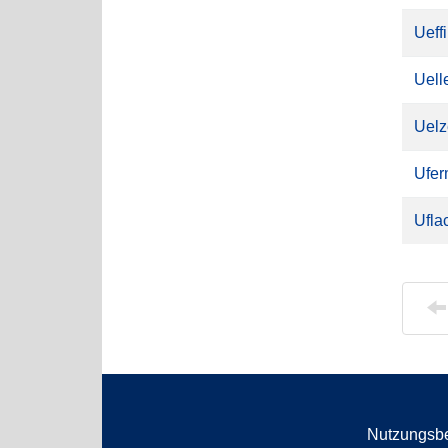
Ueff
Uell
Uelz
Ufer
Ufla
Nutzungsb