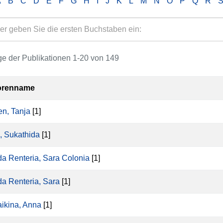
A
B
C
D
E
F
G
H
I
J
K
L
M
N
O
P
Q
R
e der Publikationen 1-20 von 149
orenname
n, Tanja
[1]
, Sukathida
[1]
a Renteria, Sara Colonia
[1]
a Renteria, Sara
[1]
ikina, Anna
[1]