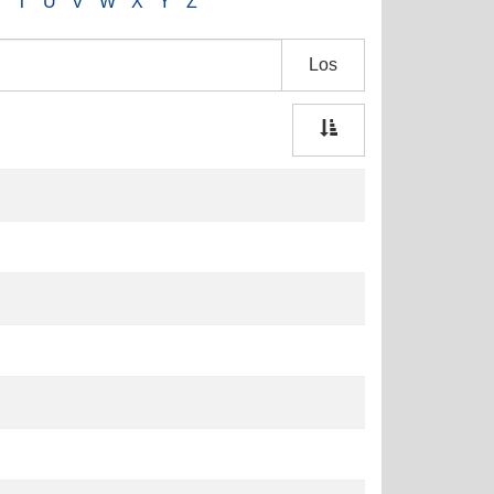
S
T
U
V
W
X
Y
Z
Los