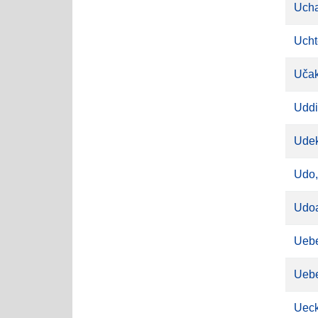
Ucha
Ucht
Učak
Uddi
Udek
Udo,
Udoa
Uebel
Uebe
Ueck