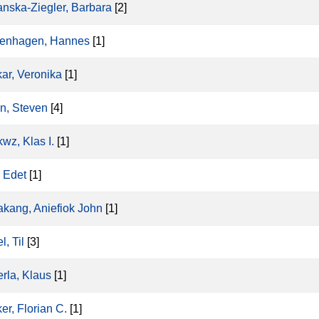
nska-Ziegler, Barbara
[2]
enhagen, Hannes
[1]
ar, Veronika
[1]
n, Steven
[4]
wz, Klas I.
[1]
 Edet
[1]
kang, Aniefiok John
[1]
, Til
[3]
rla, Klaus
[1]
er, Florian C.
[1]