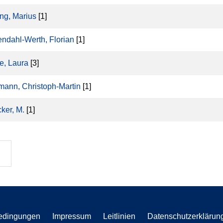
ing, Marius
[1]
endahl-Werth, Florian
[1]
e, Laura
[3]
mann, Christoph-Martin
[1]
cker, M.
[1]
edingungen
Impressum
Leitlinien
Datenschutzerklärun