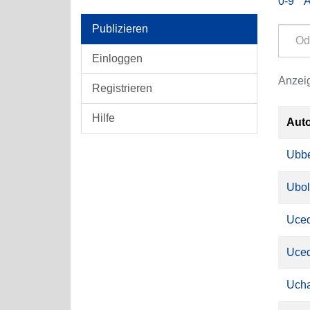
0-9
Publizieren
Einloggen
Anzeig
Registrieren
Hilfe
Aut
Ubbe
Ubol
Uced
Uced
Ucha