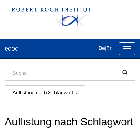
edoc
De
|
En
Umsch
der
Navig
Auflistung nach Schlagwort
Auflistung nach Schlagwort