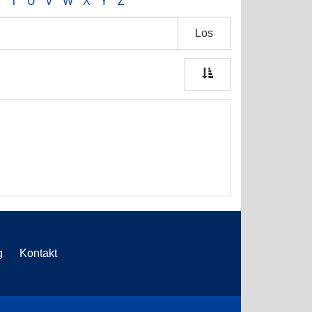
S
T
U
V
W
X
Y
Z
Los
g
Kontakt