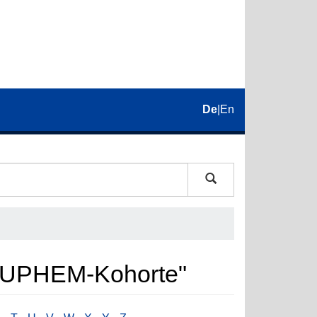
De
|
En
. EUPHEM-Kohorte"