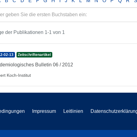
A
B
C
D
E
F
G
H
I
J
K
L
M
N
O
P
Q
R
e der Publikationen 1-1 von 1
2-02-13
Zeitschriftenartikel
demiologisches Bulletin 06 / 2012
ert Koch-Institut
edingungen
Impressum
Leitlinien
Datenschutzerklärun