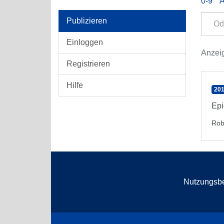
0-9
Publizieren
Einloggen
Anzeig
Registrieren
Hilfe
201
Epi
Rob
Nutzungsb