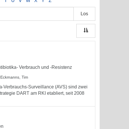
S
T
U
V
W
X
Y
Z
Los
tibiotika- Verbrauch und -Resistenz
;
Eckmanns, Tim
ika-Verbrauchs-Surveillance (AVS) sind zwei
trategie DART am RKI etabliert, seit 2008
en