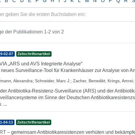
A
B
C
D
E
F
G
H
I
J
K
L
M
N
O
P
Q
R
e der Publikationen 1-2 von 2
9-02-07
Zeitschriftenartikel
IA „ARS und AVS Integrierte Analyse“
 neues Surveillance-Tool für Krankenhäuser zur Analyse von An
fmann, Alexandra
;
Schneider, Marc J.
;
Zacher, Benedikt
;
Krings, Amrei
 der Antibiotika-Resistenz-Surveillance (ARS) und der Antibiot
veillancesysteme im Sinne der Deutschen Antibiotikaresistenzs
 ...
1-04-13
Zeitschriftenartikel
T – gemeinsam Antibiotikaresistenzen verhüten und bekämpf