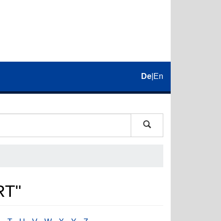
De
|
En
RT"