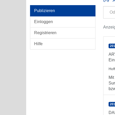
0-9
Publizieren
Einloggen
Anzeig
Registrieren
Hilfe
201
ARV
Ein
Hof
Mit
Sur
bzw.
201
DAR