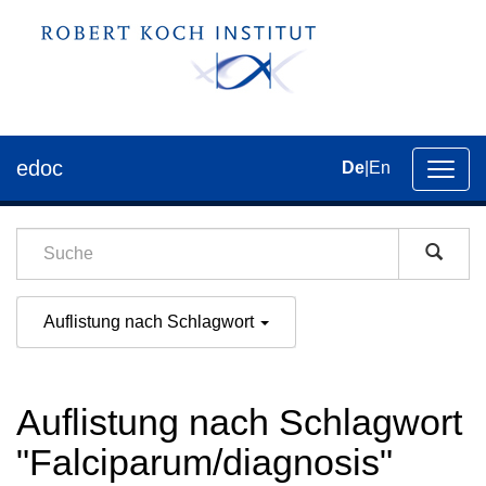
edoc
De
|
En
Umsch
der
Navig
Auflistung nach Schlagwort
Auflistung nach Schlagwort
"Falciparum/diagnosis"