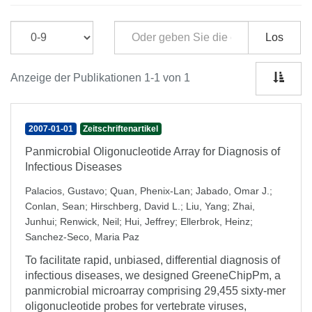
Los
Anzeige der Publikationen 1-1 von 1
2007-01-01
Zeitschriftenartikel
Panmicrobial Oligonucleotide Array for Diagnosis of
Infectious Diseases
Palacios, Gustavo
;
Quan, Phenix-Lan
;
Jabado, Omar J.
;
Conlan, Sean
;
Hirschberg, David L.
;
Liu, Yang
;
Zhai,
Junhui
;
Renwick, Neil
;
Hui, Jeffrey
;
Ellerbrok, Heinz
;
Sanchez-Seco, Maria Paz
To facilitate rapid, unbiased, differential diagnosis of
infectious diseases, we designed GreeneChipPm, a
panmicrobial microarray comprising 29,455 sixty-mer
oligonucleotide probes for vertebrate viruses,