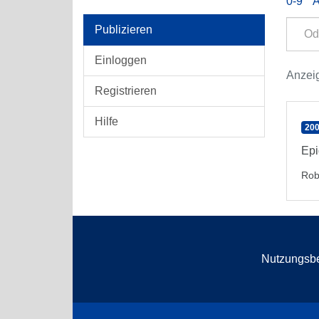
0-9
Publizieren
Einloggen
Anzeig
Registrieren
Hilfe
200
Epi
Rob
Nutzungsb