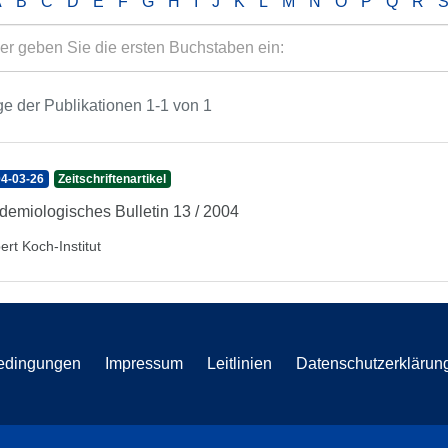
A
B
C
D
E
F
G
H
I
J
K
L
M
N
O
P
Q
R
e der Publikationen 1-1 von 1
4-03-26
Zeitschriftenartikel
demiologisches Bulletin 13 / 2004
ert Koch-Institut
edingungen
Impressum
Leitlinien
Datenschutzerklärun