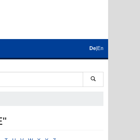
De
|
En
E"