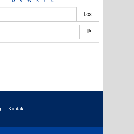
S
T
U
V
W
X
Y
Z
Los
g
Kontakt