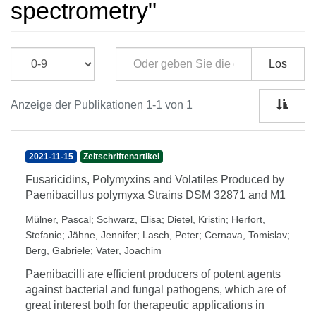
spectrometry"
Los
Anzeige der Publikationen 1-1 von 1
2021-11-15
Zeitschriftenartikel
Fusaricidins, Polymyxins and Volatiles Produced by
Paenibacillus polymyxa Strains DSM 32871 and M1
Mülner, Pascal
;
Schwarz, Elisa
;
Dietel, Kristin
;
Herfort,
Stefanie
;
Jähne, Jennifer
;
Lasch, Peter
;
Cernava, Tomislav
;
Berg, Gabriele
;
Vater, Joachim
Paenibacilli are efficient producers of potent agents
against bacterial and fungal pathogens, which are of
great interest both for therapeutic applications in