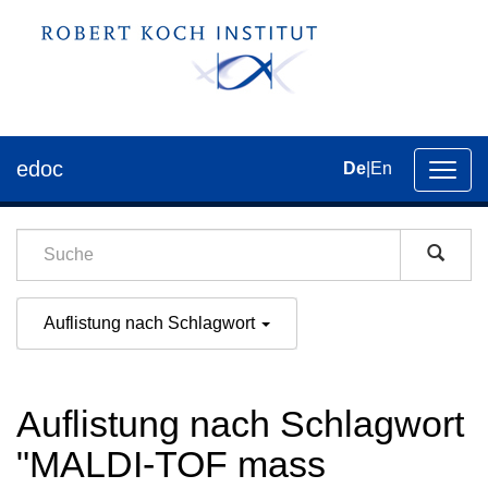
edoc
De
|
En
Umsch
der
Navig
Auflistung nach Schlagwort
Auflistung nach Schlagwort
"MALDI-TOF mass