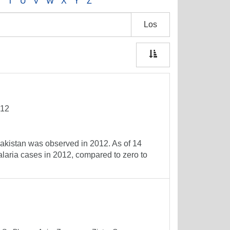
S
T
U
V
W
X
Y
Z
Los
012
Pakistan was observed in 2012. As of 14
alaria cases in 2012, compared to zero to