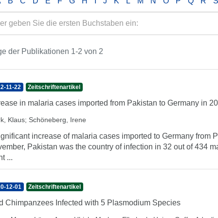
A
B
C
D
E
F
G
H
I
J
K
L
M
N
O
P
Q
R
e der Publikationen 1-2 von 2
2-11-22
Zeitschriftenartikel
rease in malaria cases imported from Pakistan to Germany in 2
rk, Klaus
;
Schöneberg, Irene
ignificant increase of malaria cases imported to Germany from 
ember, Pakistan was the country of infection in 32 out of 434 m
t ...
0-12-01
Zeitschriftenartikel
d Chimpanzees Infected with 5 Plasmodium Species