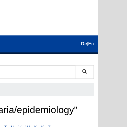
De
|
En
aria/epidemiology"