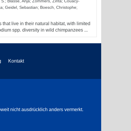
 S.
;
Blasse, Anja
;
Zommers, Zinta
;
Couacy-
ja
;
Geidel, Sebastian
;
Boesch, Christophe
;
at live in their natural habitat, with limited
um spp. diversity in wild chimpanzees ...
g
Kontakt
weit nicht ausdrücklich anders vermerkt.