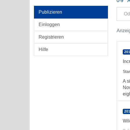
0-9
Publizieren
Einloggen
Anzeig
Registrieren
Hilfe
201
Inc
Sta
A s
Nov
eigh
201
Wil