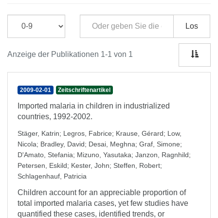
Los
Anzeige der Publikationen 1-1 von 1
2009-02-01
Zeitschriftenartikel
Imported malaria in children in industrialized
countries, 1992-2002.
Stäger, Katrin
;
Legros, Fabrice
;
Krause, Gérard
;
Low,
Nicola
;
Bradley, David
;
Desai, Meghna
;
Graf, Simone
;
D'Amato, Stefania
;
Mizuno, Yasutaka
;
Janzon, Ragnhild
;
Petersen, Eskild
;
Kester, John
;
Steffen, Robert
;
Schlagenhauf, Patricia
Children account for an appreciable proportion of
total imported malaria cases, yet few studies have
quantified these cases, identified trends, or