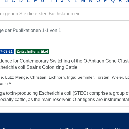
A
B
C
D
E
F
G
H
I
J
K
L
M
N
O
P
Q
R
e der Publikationen 1-1 von 1
7-03-21
Zeitschriftenartikel
dence for Contemporary Switching of the O-Antigen Gene Clus
herichia coli Strains Colonizing Cattle
e, Lutz
;
Menge, Christian
;
Eichhorn, Inga
;
Semmler, Torsten
;
Wieler, L
anie A.
ga toxin-producing Escherichia coli (STEC) comprise a group of
ecially cattle, as the main reservoir. O-antigens are instrumental 