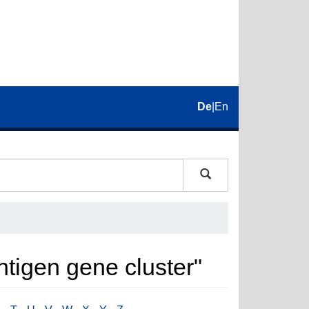
De
|
En
tigen gene cluster"