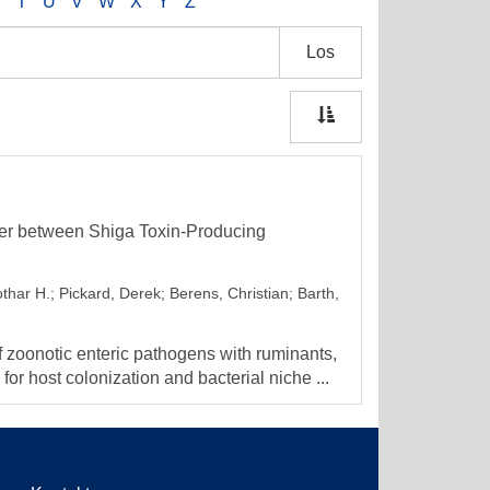
S
T
U
V
W
X
Y
Z
Los
ter between Shiga Toxin-Producing
othar H.
;
Pickard, Derek
;
Berens, Christian
;
Barth,
 zoonotic enteric pathogens with ruminants,
for host colonization and bacterial niche ...