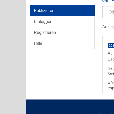
0-9
Publizieren
Einloggen
Anzeig
Registrieren
Hilfe
201
Evi
Esc
Geu
Stef
Shi
esp