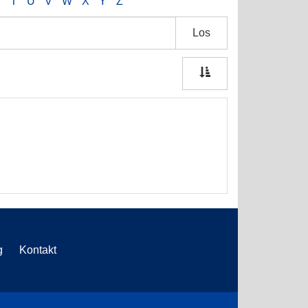
S
T
U
V
W
X
Y
Z
Los
g
Kontakt