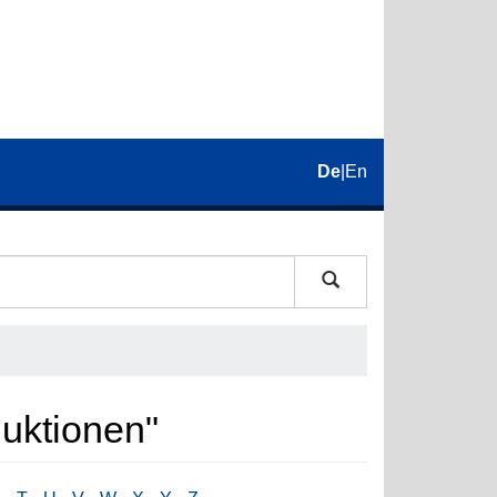
De
|
En
uktionen"