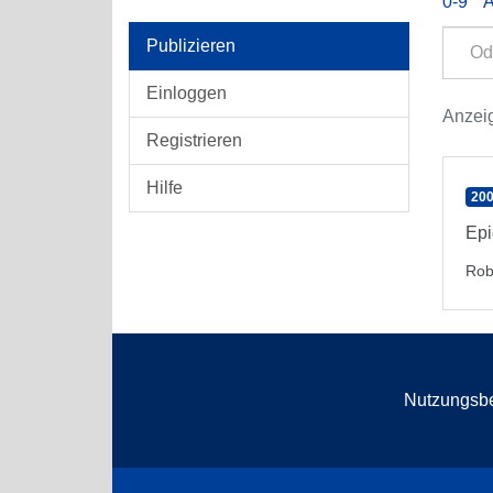
0-9
Publizieren
Einloggen
Anzeig
Registrieren
Hilfe
200
Epi
Rob
Nutzungsb