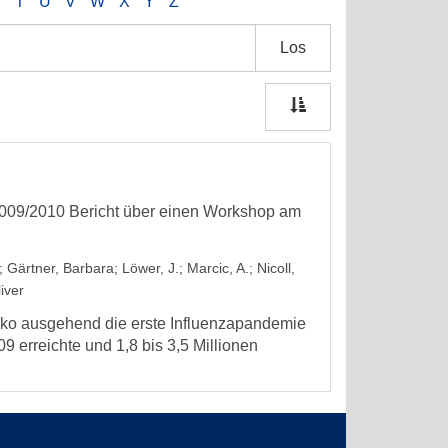
S
T
U
V
W
X
Y
Z
Los
009/2010 Bericht über einen Workshop am
;
Gärtner, Barbara
;
Löwer, J.
;
Marcic, A.
;
Nicoll,
iver
iko ausgehend die erste Influenzapandemie
 erreichte und 1,8 bis 3,5 Millionen