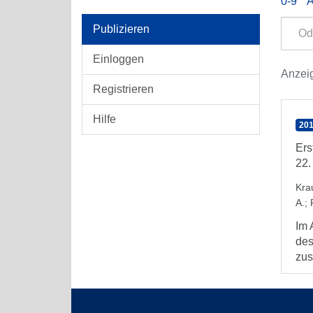
0-9
Publizieren
Einloggen
Anzeig
Registrieren
Hilfe
201
Ers
22.
Kra
A.
;
Im 
des
zus