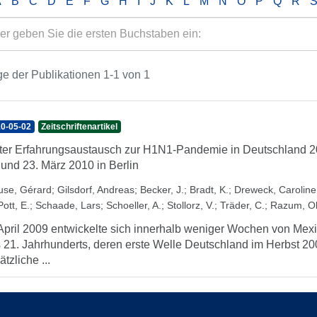
A
B
C
D
E
F
G
H
I
J
K
L
M
N
O
P
Q
R
e der Publikationen 1-1 von 1
0-05-02
Zeitschriftenartikel
ter Erfahrungsaustausch zur H1N1-Pandemie in Deutschland 2
 und 23. März 2010 in Berlin
use, Gérard
;
Gilsdorf, Andreas
;
Becker, J.
;
Bradt, K.
;
Dreweck, Caroline
Pott, E.
;
Schaade, Lars
;
Schoeller, A.
;
Stollorz, V.
;
Träder, C.
;
Razum, Ol
April 2009 entwickelte sich innerhalb weniger Wochen von Mex
 21. Jahrhunderts, deren erste Welle Deutschland im Herbst 2009
ätzliche ...