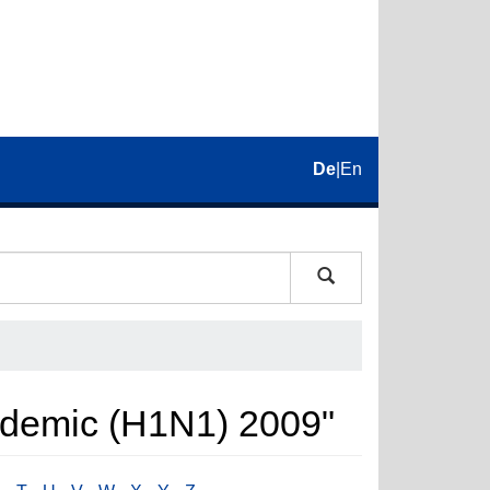
De
|
En
ndemic (H1N1) 2009"