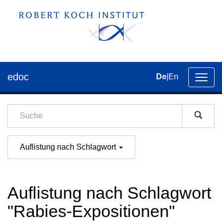
edoc
De
|
En
Umsch
der
Navig
Auflistung nach Schlagwort
Auflistung nach Schlagwort
"Rabies-Expositionen"