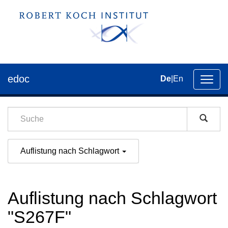
edoc
De
|
En
Umsch
der
Navig
Auflistung nach Schlagwort
Auflistung nach Schlagwort
"S267F"