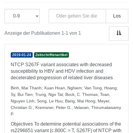
Los
Anzeige der Publikationen 1-1 von 1
2019-01-24
Zeitschriftenartikel
NTCP S267F variant associates with decreased
susceptibility to HBV and HDV infection and
decelerated progression of related liver diseases
Binh, Mai Thanh
;
Xuan Hoan, Nghiem
;
Van Tong, Hoang
;
Sy, Bui Tien
;
Trung, Ngo Tat
;
Bock, C. Thomas
;
Toan,
Nguyen Linh
;
Song, Le Huu
;
Bang, Mai Hong
;
Meyer,
Christian G.
;
Kremsner, Peter G.
;
Velavan, Thirumalaisamy
P.
Objectives To determine potential associations of the
rs2296651 variant (c.800C > T, S267F) of NTCP with