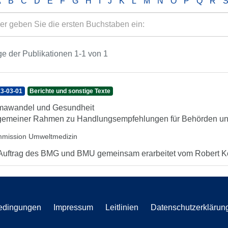
A
B
C
D
E
F
G
H
I
J
K
L
M
N
O
P
Q
R
e der Publikationen 1-1 von 1
3-03-01
Berichte und sonstige Texte
mawandel und Gesundheit
gemeiner Rahmen zu Handlungsempfehlungen für Behörden und
mission Umweltmedizin
Auftrag des BMG und BMU gemeinsam erarbeitet vom Robert Ko
edingungen
Impressum
Leitlinien
Datenschutzerklärun