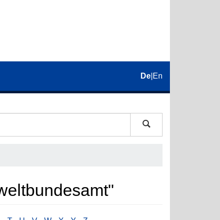
De
|
En
mweltbundesamt"