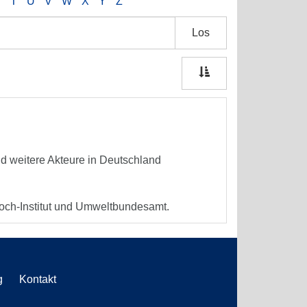
S
T
U
V
W
X
Y
Z
Los
 weitere Akteure in Deutschland
ch-Institut und Umweltbundesamt.
g
Kontakt