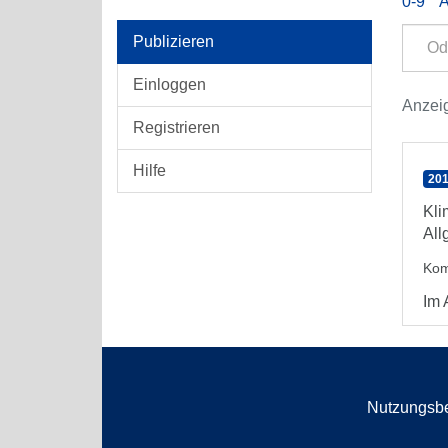
0-9
Publizieren
Einloggen
Anzeig
Registrieren
Hilfe
201
Kli
All
Kom
Im 
Nutzungsb