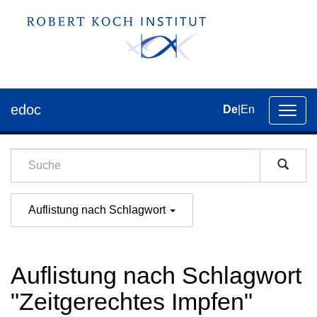
edoc
De
|
En
Umsch
der
Navig
Auflistung nach Schlagwort
Auflistung nach Schlagwort
"Zeitgerechtes Impfen"