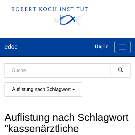
edoc
De
|
En
Umsch
der
Navig
Auflistung nach Schlagwort
Auflistung nach Schlagwort
"kassenärztliche