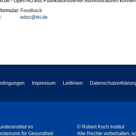
ki.de - Open Access Publikationsserver Administratoren können 
formular:
Feedback
l:
edoc@rki.de
edingungen
Impressum
Leitlinien
Datenschutzerklärun
undesinstitut im
© Robert Koch Institut
steriums für Gesundheit
Alle Rechte vorbehalten, so