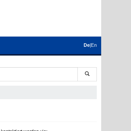
De
|
En