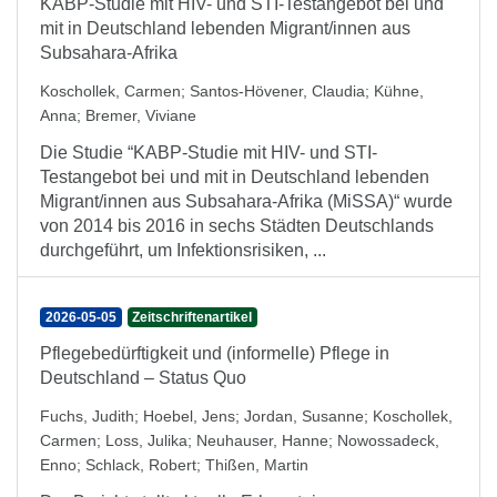
KABP-Studie mit HIV- und STI-Testangebot bei und
mit in Deutschland lebenden Migrant/innen aus
Subsahara-Afrika
Koschollek, Carmen
;
Santos-Hövener, Claudia
;
Kühne,
Anna
;
Bremer, Viviane
Die Studie “KABP-Studie mit HIV- und STI-
Testangebot bei und mit in Deutschland lebenden
Migrant/innen aus Subsahara-Afrika (MiSSA)“ wurde
von 2014 bis 2016 in sechs Städten Deutschlands
durchgeführt, um Infektionsrisiken, ...
2026-05-05
Zeitschriftenartikel
Pflegebedürftigkeit und (informelle) Pflege in
Deutschland – Status Quo
Fuchs, Judith
;
Hoebel, Jens
;
Jordan, Susanne
;
Koschollek,
Carmen
;
Loss, Julika
;
Neuhauser, Hanne
;
Nowossadeck,
Enno
;
Schlack, Robert
;
Thißen, Martin