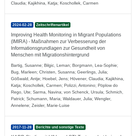
Claudia
;
Kajikhina, Katja
;
Koschollek, Carmen
2024-02-28
Zeitschriftenartikel
Improving Health Monitoring in Migrant Populations
(IMIRA) - Maßnahmen zur Verbesserung der
Informationsgrundlagen zur Gesundheit von
Menschen mit Migrationshintergrund
Bartig, Susanne
;
Bilgic, Leman
;
Borgmann, Lea-Sophie
;
Bug, Marleen
;
Christen, Susanna
;
Geerlings, Julia
;
Gößwald, Antje
;
Hoebel, Jens
;
Hövener, Claudia
;
Kajikhina,
Katja
;
Koschollek, Carmen
;
Polizzi, Antonino
;
Pöplow do
Rego, Ute
;
Sarma, Navina
;
von Schenck, Ursula
;
Schmich,
Patrick
;
Schumann, Maria
;
Waldauer, Julia
;
Wengler,
Annelene
;
Zeisler, Marie-Luise
2017-11-28
Berichte und sonstige Texte