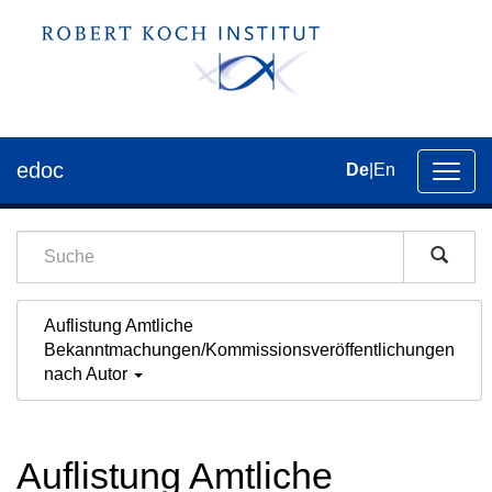
edoc
De
|
En
Umsch
der
Navig
Auflistung Amtliche
Bekanntmachungen/Kommissionsveröffentlichungen
nach Autor
Auflistung Amtliche