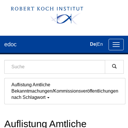
edoc
De
|
En
Umsch
der
Navig
Auflistung Amtliche
Bekanntmachungen/Kommissionsveröffentlichungen
nach Schlagwort
Auflistung Amtliche