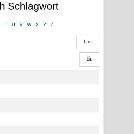
h Schlagwort
S
T
U
V
W
X
Y
Z
Los