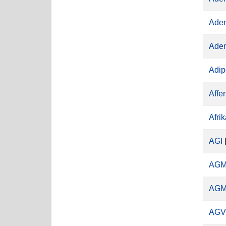
Aden
Aden
Adip
Affe
Afri
AGI
[
AG
AGM
AGV