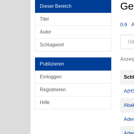
Ge
Dieser Bereich
Titel
0-9
Autor
Schlagwort
Anzeig
Publizieren
Einloggen
Sch
Registrieren
A(H
Hilfe
Abak
Aden
Aden