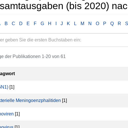
samtausgaben (bis 2020) nac
A
B
C
D
E
F
G
H
I
J
K
L
M
N
O
P
Q
R
e der Publikationen 1-20 von 61
lagwort
5N1)
[1]
terielle Meningoenzphalitiden
[1]
oviren
[1]
ovirus
[1]