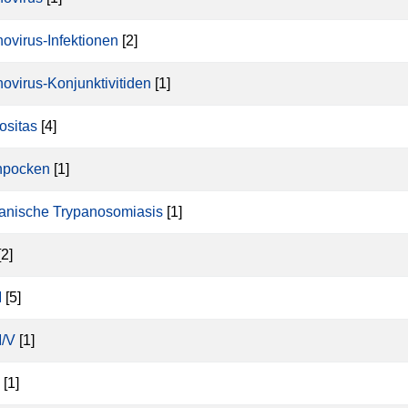
ovirus-Infektionen
[2]
ovirus-Konjunktivitiden
[1]
ositas
[4]
npocken
[1]
kanische Trypanosomiasis
[1]
2]
M
[5]
/V
[1]
[1]