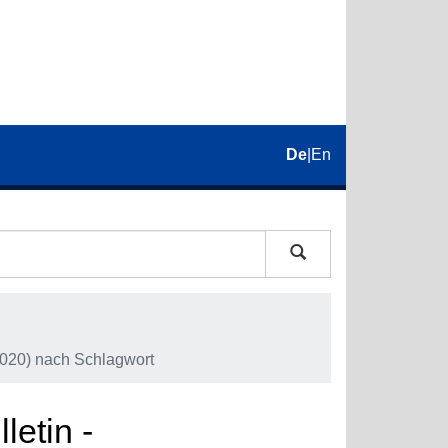
De
|
En
2020) nach Schlagwort
letin -