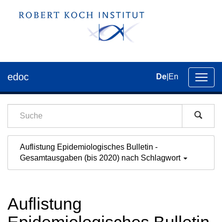
edoc
De
|
En
Umsch
der
Navig
Auflistung Epidemiologisches Bulletin -
Gesamtausgaben (bis 2020) nach Schlagwort
Auflistung