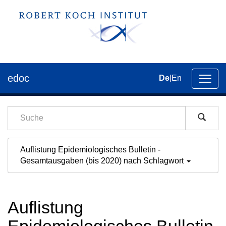
edoc
De
|
En
Umsch
der
Navig
Auflistung Epidemiologisches Bulletin -
Gesamtausgaben (bis 2020) nach Schlagwort
Auflistung