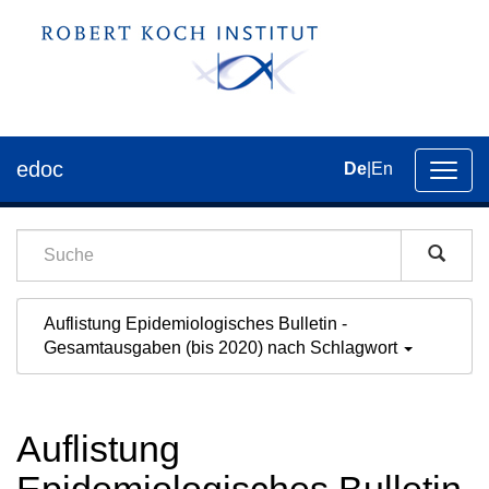
edoc
De
|
En
Umsch
der
Navig
Auflistung Epidemiologisches Bulletin -
Gesamtausgaben (bis 2020) nach Schlagwort
Auflistung