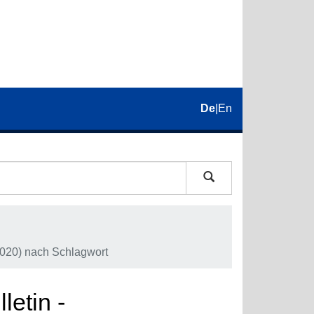
De
|
En
2020) nach Schlagwort
letin -