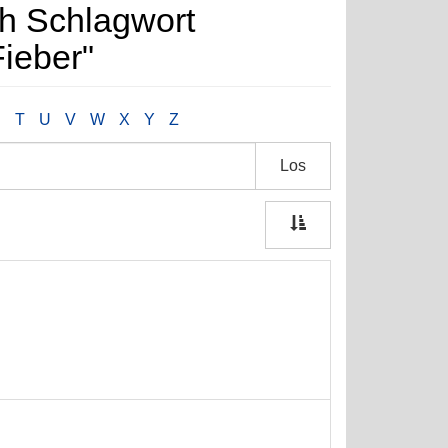
h Schlagwort
ieber"
S
T
U
V
W
X
Y
Z
Los