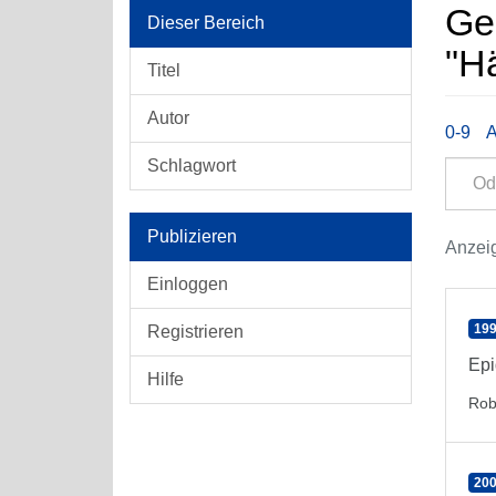
Ge
Dieser Bereich
"H
Titel
Autor
0-9
Schlagwort
Publizieren
Anzeig
Einloggen
199
Registrieren
Epi
Hilfe
Rob
200