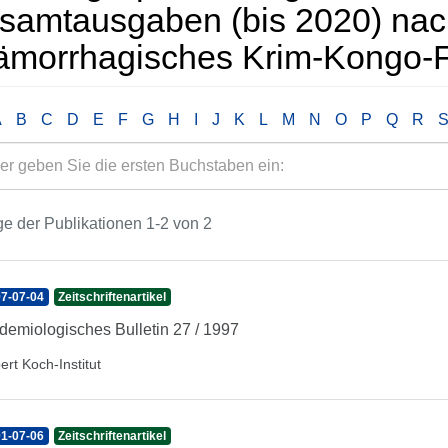
samtausgaben (bis 2020) nac
ämorrhagisches Krim-Kongo-F
A
B
C
D
E
F
G
H
I
J
K
L
M
N
O
P
Q
R
e der Publikationen 1-2 von 2
7-07-04
Zeitschriftenartikel
demiologisches Bulletin 27 / 1997
ert Koch-Institut
1-07-06
Zeitschriftenartikel