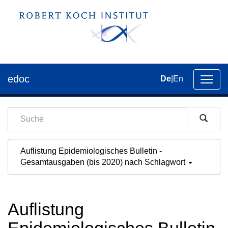
edoc
De
|
En
Umsch
der
Navig
Auflistung Epidemiologisches Bulletin -
Gesamtausgaben (bis 2020) nach Schlagwort
Auflistung