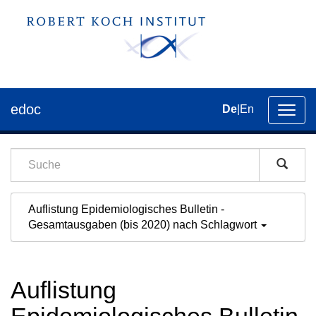
edoc
De
|
En
Umsch
der
Navig
Auflistung Epidemiologisches Bulletin -
Gesamtausgaben (bis 2020) nach Schlagwort
Auflistung