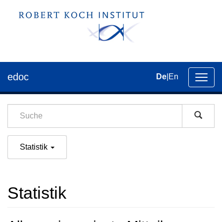
edoc
De
|
En
Umsch
der
Navig
Statistik
Statistik