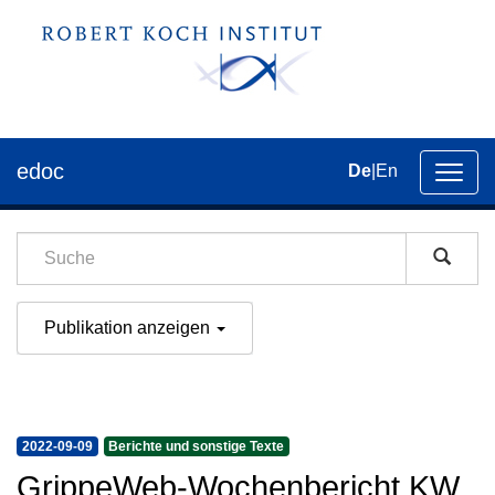
edoc
De
|
En
Umsch
der
Navig
Publikation anzeigen
2022-09-09
Berichte und sonstige Texte
GrippeWeb-Wochenbericht KW