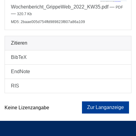
Wochenbericht_GrippeWeb_2022_KW35.pdf
—
PDF
—
320.7 Kb
MD5: 2baae005d754ffd989823f807a86a109
Zitieren
BibTeX
EndNote
RIS
Zur Langanzeige
Keine Lizenzangabe