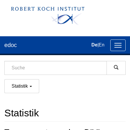
edoc
De
|
En
Umsch
der
Navig
Statistik
Statistik