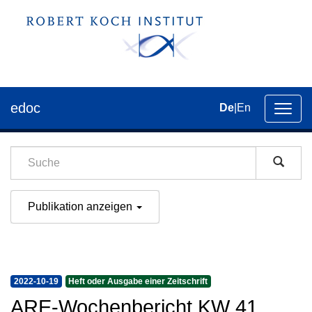
edoc
De
|
En
Umsch
der
Navig
Publikation anzeigen
2022-10-19
Heft oder Ausgabe einer Zeitschrift
ARE-Wochenbericht KW 41