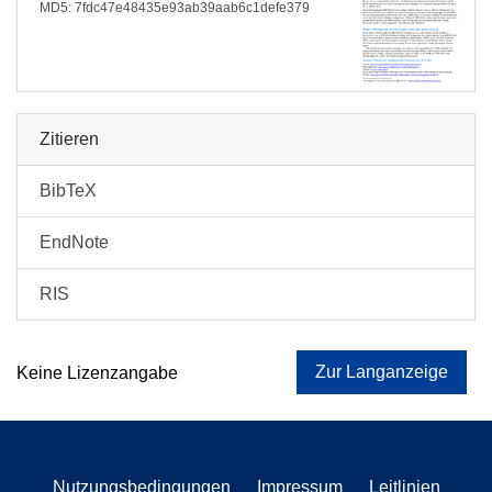
MD5: 7fdc47e48435e93ab39aab6c1defe379
Zitieren
BibTeX
EndNote
RIS
Zur Langanzeige
Keine Lizenzangabe
Nutzungsbedingungen
Impressum
Leitlinien