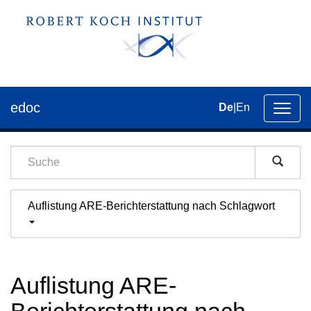
edoc
De
|
En
Umsch
der
Navig
Auflistung ARE-Berichterstattung nach Schlagwort
Auflistung ARE-