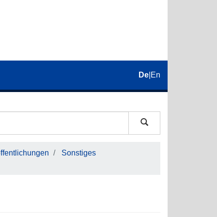
De
|
En
fentlichungen
Sonstiges