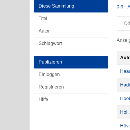
Diese Sammlung
0-9
Titel
Autor
Anzeig
Schlagwort
Aut
Publizieren
Haas
Einloggen
Hade
Registrieren
Hoeb
Hilfe
Holl
Höve