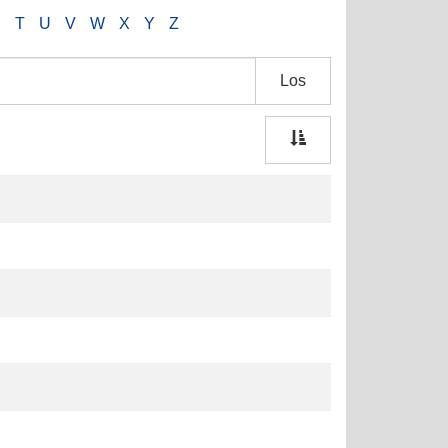
S
T
U
V
W
X
Y
Z
Los