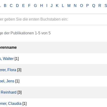
A
B
C
D
E
F
G
H
I
J
K
L
M
N
O
P
Q
R
e der Publikationen 1-5 von 5
orenname
, Walter
[1]
rer, Flora
[3]
el, Jens
[1]
, Reinhard
[3]
ner, Claudia
[1]