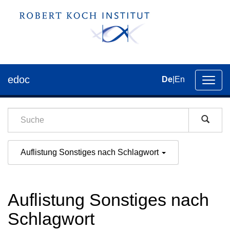
edoc
De
|
En
Umsch
der
Navig
Auflistung Sonstiges nach Schlagwort
Auflistung Sonstiges nach
Schlagwort