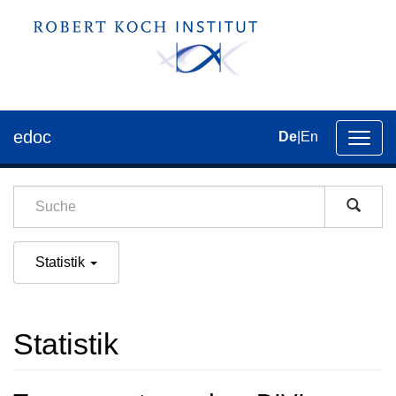
edoc
De
|
En
Umsch
der
Navig
Statistik
Statistik