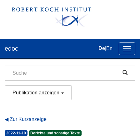
edoc
De
|
En
Umsch
der
Navig
Publikation anzeigen
Zur Kurzanzeige
2022-11-10
Berichte und sonstige Texte