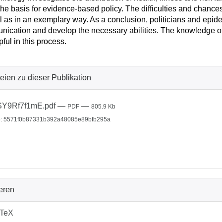
the basis for evidence-based policy. The difficulties and chances
l as in an exemplary way. As a conclusion, politicians and epide
ication and develop the necessary abilities. The knowledge of
pful in this process.
eien zu dieser Publikation
SY9Rf7f1mE.pdf
—
—
PDF
805.9 Kb
: 5571f0b87331b392a48085e89bfb295a
ieren
bTeX