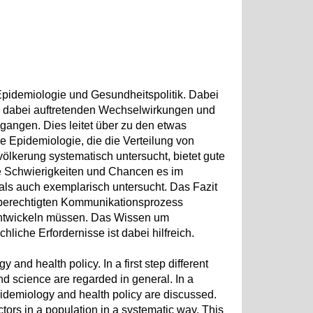
idemiologie und Gesundheitspolitik. Dabei
ie dabei auftretenden Wechselwirkungen und
angen. Dies leitet über zu den etwas
e Epidemiologie, die die Verteilung von
ölkerung systematisch untersucht, bietet gute
he Schwierigkeiten und Chancen es im
 als auch exemplarisch untersucht. Das Fazit
chberechtigten Kommunikationsprozess
entwickeln müssen. Das Wissen um
iche Erfordernisse ist dabei hilfreich.
nd health policy. In a first step different
nd science are regarded in general. In a
idemiology and health policy are discussed.
actors in a population in a systematic way. This