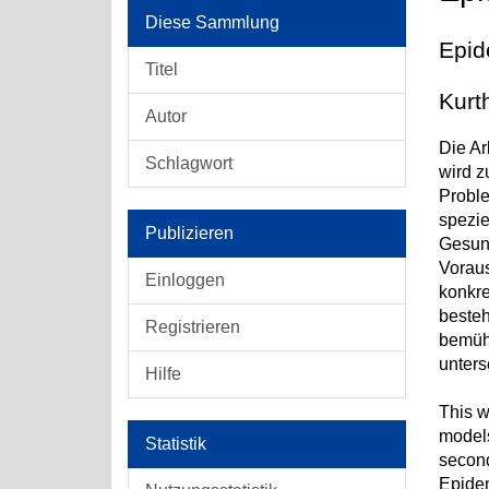
Diese Sammlung
Epid
Titel
Kurt
Autor
Die A
Schlagwort
wird z
Proble
spezie
Publizieren
Gesund
Voraus
Einloggen
konkre
besteh
Registrieren
bemühe
unters
Hilfe
This w
models
Statistik
second
Epidem