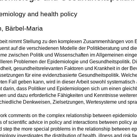
emiology and health policy
h, Bärbel-Maria
rbeit nimmt Stellung zu den komplexen Zusammenhängen von Ep
uerst auf die verschiedenen Modelle der Politikberatung und d
me zwischen Politik und Wissenschaften im Allgemeinen eingeg
lleren Problemen der Epidemiologie und Gesundheitspolitik. Di
heit, gesundheitsrelevanten Faktoren und Krankheit in der Bev
setzungen für eine evidenzbasierte Gesundheitspolitik. Welc
ten Fall geben kann, wird in dieser Arbeit sowohl systematisch
t darin, dass Politiker und Epidemiologen sich um einen glei
n und dazu erforderliche Fähigkeiten und Kenntnisse weiter
chiedliche Denkweisen, Zielsetzungen, Wertesysteme und sprachl
ork comments on the complex relationship between epidemiology a
 of scientific advice in policy and interactions between policy a
 step the more special problems in the relationship between ep
iology investigates the distribution of health, illness and risk f