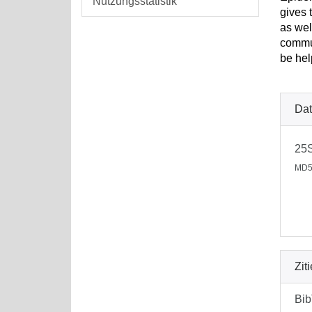
Nutzungsstatistik
gives 
as wel
commun
be hel
Dat
25
MD5
Zit
Bi