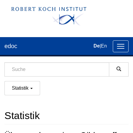
edoc
De
|
En
Umsch
der
Navig
Statistik
Statistik