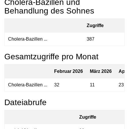
Cholera-Bazillen und
Behandlung des Sohnes
Zugriffe
Cholera-Bazillen ...
387
Gesamtzugriffe pro Monat
Februar 2026
März 2026
Apri
Cholera-Bazillen ...
32
11
23
Dateiabrufe
Zugriffe