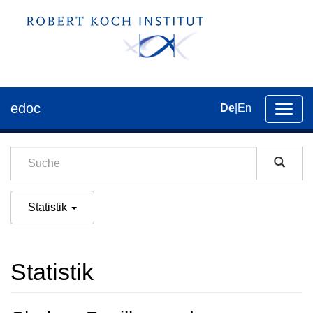
edoc
De
|
En
Umsch
der
Navig
Statistik
Statistik