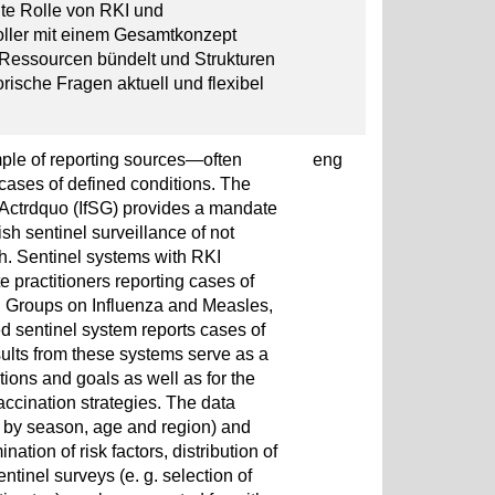
te Rolle von RKI und
voller mit einem Gesamtkonzept
Ressourcen bündelt und Strukturen
orische Fragen aktuell und flexibel
mple of reporting sources—often
eng
cases of defined conditions. The
 Actrdquo (IfSG) provides a mandate
ish sentinel surveillance of not
th. Sentinel systems with RKI
e practitioners reporting cases of
g Groups on Influenza and Measles,
ed sentinel system reports cases of
esults from these systems serve as a
ions and goals as well as for the
ccination strategies. The data
s by season, age and region) and
nation of risk factors, distribution of
tinel surveys (e. g. selection of