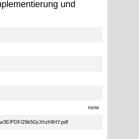
Implementierung und
none
VT3w3E/PDF/29k5GcXhzh9HY.pdf