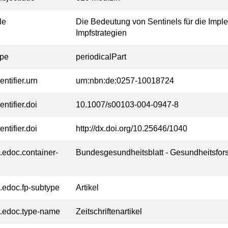
tle
Die Bedeutung von Sentinels für die Impl
Impfstrategien
ype
periodicalPart
entifier.urn
urn:nbn:de:0257-10018724
entifier.doi
10.1007/s00103-004-0947-8
entifier.doi
http://dx.doi.org/10.25646/1040
l.edoc.container-
Bundesgesundheitsblatt - Gesundheitsfor
l.edoc.fp-subtype
Artikel
l.edoc.type-name
Zeitschriftenartikel