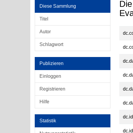
Die
Diese Sammlung
Eva
Titel
Autor
dc.c
Schlagwort
dc.c
dc.d
Publizieren
dc.d
Einloggen
Registrieren
dc.d
Hilfe
dc.d
dc.id
Statistik
dc.id