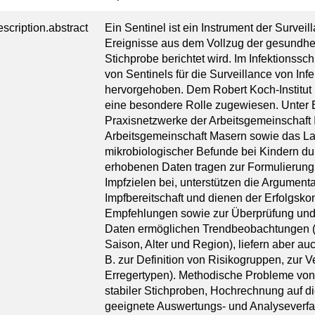
escription.abstract
Ein Sentinel ist ein Instrument der Survei
Ereignisse aus dem Vollzug der gesundhei
Stichprobe berichtet wird. Im Infektionssc
von Sentinels für die Surveillance von In
hervorgehoben. Dem Robert Koch-Institut (
eine besondere Rolle zugewiesen. Unter B
Praxisnetzwerke der Arbeitsgemeinschaft 
Arbeitsgemeinschaft Masern sowie das La
mikrobiologischer Befunde bei Kindern du
erhobenen Daten tragen zur Formulierun
Impfzielen bei, unterstützen die Argument
Impfbereitschaft und dienen der Erfolgsko
Empfehlungen sowie zur Überprüfung und 
Daten ermöglichen Trendbeobachtungen (z
Saison, Alter und Region), liefern aber au
B. zur Definition von Risikogruppen, zur 
Erregertypen). Methodische Probleme vo
stabiler Stichproben, Hochrechnung auf 
geeignete Auswertungs- und Analyseverfa