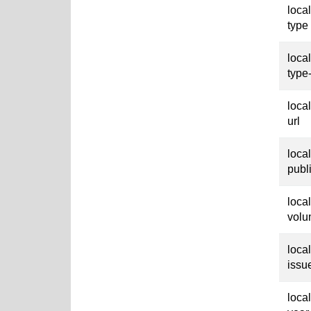
loca
type
loca
type
loca
url
loca
publ
loca
vol
loca
issu
loca