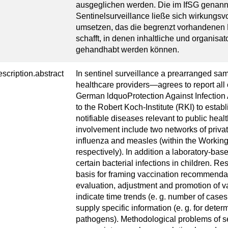
ausgeglichen werden. Die im IfSG genann
Sentinelsurveillance ließe sich wirkungs
umsetzen, das die begrenzt vorhandenen 
schafft, in denen inhaltliche und organisat
gehandhabt werden können.
escription.abstract
In sentinel surveillance a prearranged sa
healthcare providers—agrees to report all 
German ldquoProtection Against Infection
to the Robert Koch-Institute (RKI) to establ
notifiable diseases relevant to public heal
involvement include two networks of privat
influenza and measles (within the Workin
respectively). In addition a laboratory-bas
certain bacterial infections in children. R
basis for framing vaccination recommendat
evaluation, adjustment and promotion of va
indicate time trends (e. g. number of case
supply specific information (e. g. for determi
pathogens). Methodological problems of sen