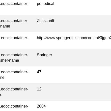
l.edoc.container-
periodical
l.edoc.container-
Zeitschrift
-name
l.edoc.container-
http://www.springerlink.com/content/3jg
l.edoc.container-
Springer
isher-name
l.edoc.container-
47
ume
l.edoc.container-
12
e
l.edoc.container-
2004