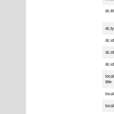
dc.ti
dc.t
dc.id
dc.id
dc.id
loca
title
loca
loca