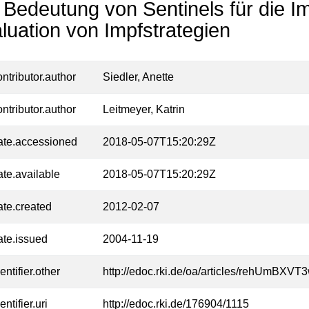
 Bedeutung von Sentinels für die 
luation von Impfstrategien
ontributor.author
Siedler, Anette
ontributor.author
Leitmeyer, Katrin
ate.accessioned
2018-05-07T15:20:29Z
ate.available
2018-05-07T15:20:29Z
ate.created
2012-02-07
ate.issued
2004-11-19
entifier.other
http://edoc.rki.de/oa/articles/rehUmBX
entifier.uri
http://edoc.rki.de/176904/1115