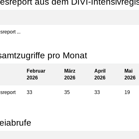
esreport aus dem DIVI-Intensivregis
report ...
amtzugriffe pro Monat
Februar
März
April
Mai
2026
2026
2026
2026
sreport
33
35
33
19
eiabrufe