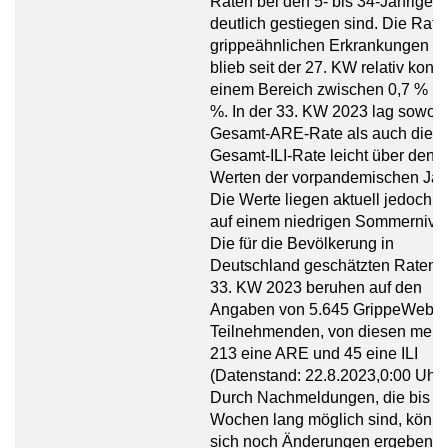
Raten bei den 5- bis 34-Jährigen t
deutlich gestiegen sind. Die Rate
grippeähnlichen Erkrankungen (IL
blieb seit der 27. KW relativ konst
einem Bereich zwischen 0,7 % un
%. In der 33. KW 2023 lag sowohl
Gesamt-ARE-Rate als auch die
Gesamt-ILI-Rate leicht über den
Werten der vorpandemischen Jah
Die Werte liegen aktuell jedoch 
auf einem niedrigen Sommernive
Die für die Bevölkerung in
Deutschland geschätzten Raten fü
33. KW 2023 beruhen auf den
Angaben von 5.645 GrippeWeb-
Teilnehmenden, von diesen meld
213 eine ARE und 45 eine ILI
(Datenstand: 22.8.2023,0:00 Uhr)
Durch Nachmeldungen, die bis zu
Wochen lang möglich sind, könn
sich noch Änderungen ergeben.