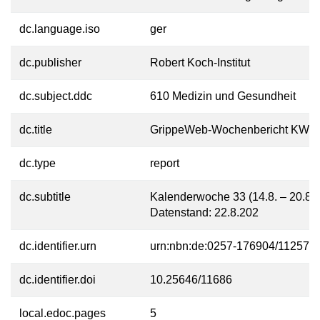
dc.language.iso
ger
dc.publisher
Robert Koch-Institut
dc.subject.ddc
610 Medizin und Gesundheit
dc.title
GrippeWeb-Wochenbericht KW 3
dc.type
report
dc.subtitle
Kalenderwoche 33 (14.8. – 20.8.2
Datenstand: 22.8.202
dc.identifier.urn
urn:nbn:de:0257-176904/11257-4
dc.identifier.doi
10.25646/11686
local.edoc.pages
5