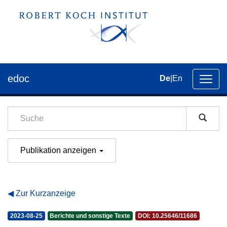
edoc
De
|
En
Umsch
der
Navig
Publikation anzeigen
Zur Kurzanzeige
2023-08-25
Berichte und sonstige Texte
DOI: 10.25646/11686