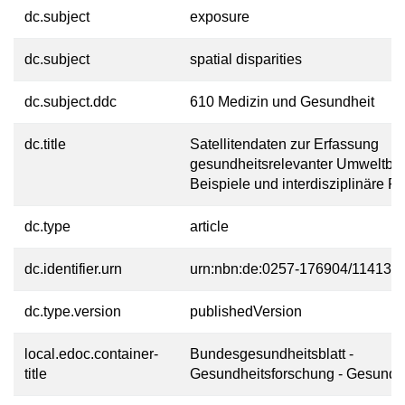
dc.subject
exposure
dc.subject
spatial disparities
dc.subject.ddc
610 Medizin und Gesundheit
dc.title
Satellitendaten zur Erfassung
gesundheitsrelevanter Umweltbe
Beispiele und interdisziplinäre P
dc.type
article
dc.identifier.urn
urn:nbn:de:0257-176904/11413-6
dc.type.version
publishedVersion
local.edoc.container-
Bundesgesundheitsblatt -
title
Gesundheitsforschung - Gesundh