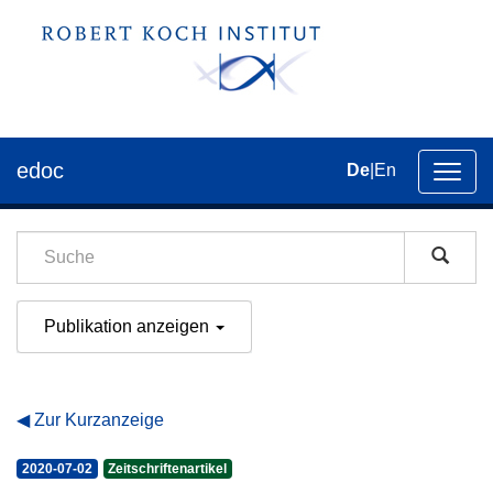
edoc
De
|
En
Umsch
der
Navig
Publikation anzeigen
Zur Kurzanzeige
2020-07-02
Zeitschriftenartikel