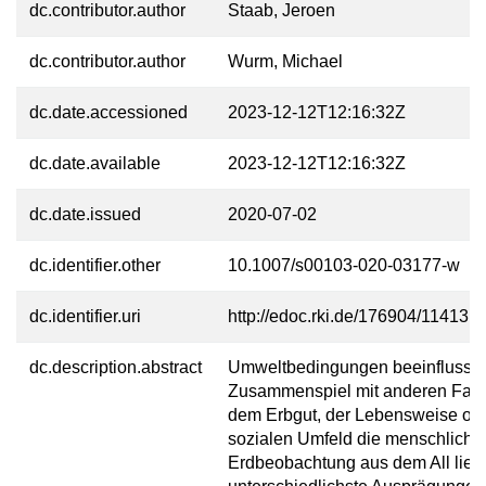
dc.contributor.author
Staab, Jeroen
dc.contributor.author
Wurm, Michael
dc.date.accessioned
2023-12-12T12:16:32Z
dc.date.available
2023-12-12T12:16:32Z
dc.date.issued
2020-07-02
dc.identifier.other
10.1007/s00103-020-03177-w
dc.identifier.uri
http://edoc.rki.de/176904/11413
dc.description.abstract
Umweltbedingungen beeinflusse
Zusammenspiel mit anderen Fakt
dem Erbgut, der Lebensweise od
sozialen Umfeld die menschliche
Erdbeobachtung aus dem All liefe