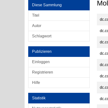
Mol
Diese Sammlung
Titel
dc.c
Autor
dc.c
Schlagwort
dc.c
Publizieren
dc.c
Einloggen
dc.c
Registrieren
dc.c
Hilfe
dc.c
Statistik
dc.c