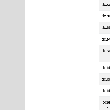
dc.s
dc.s
dc.ti
dc.t
dc.su
dc.id
dc.id
dc.id
loca
title