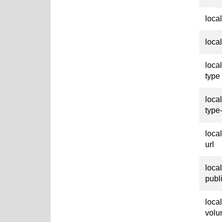
loca
loca
loca
type
loca
type
loca
url
loca
publ
loca
vol