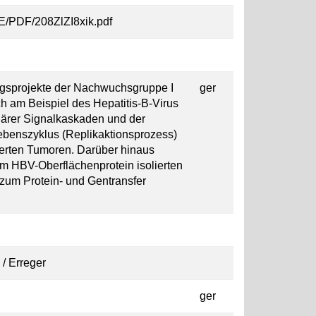
FkE/PDF/208ZlZI8xik.pdf
gsprojekte der Nachwuchsgruppe I
ger
ch am Beispiel des Hepatitis-B-Virus
ulärer Signalkaskaden und der
Lebenszyklus (Replikaktionsprozess)
ierten Tumoren. Darüber hinaus
m HBV-Oberflächenprotein isolierten
zum Protein- und Gentransfer
 / Erreger
ger