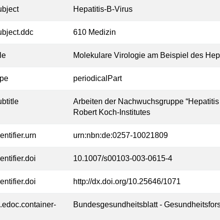
ubject
Hepatitis-B-Virus
ubject.ddc
610 Medizin
tle
Molekulare Virologie am Beispiel des Hepa
ype
periodicalPart
btitle
Arbeiten der Nachwuchsgruppe “Hepatitis 
Robert Koch-Institutes
entifier.urn
urn:nbn:de:0257-10021809
entifier.doi
10.1007/s00103-003-0615-4
entifier.doi
http://dx.doi.org/10.25646/1071
l.edoc.container-
Bundesgesundheitsblatt - Gesundheitsfor