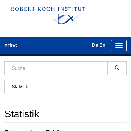
edoc
De
|
En
Umsch
der
Navig
Statistik
Statistik