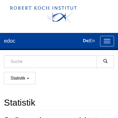
edoc
De
|
En
Umsch
der
Navig
Statistik
Statistik