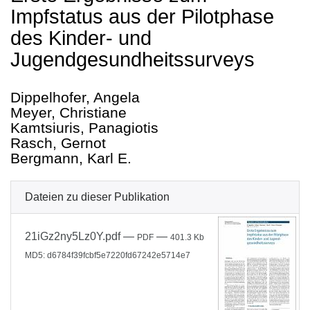
Impfstatus aus der Pilotphase
des Kinder- und
Jugendgesundheitssurveys
Dippelhofer, Angela
Meyer, Christiane
Kamtsiuris, Panagiotis
Rasch, Gernot
Bergmann, Karl E.
Dateien zu dieser Publikation
21iGz2ny5Lz0Y.pdf
—
—
PDF
401.3 Kb
MD5: d6784f39fcbf5e7220fd67242e5714e7