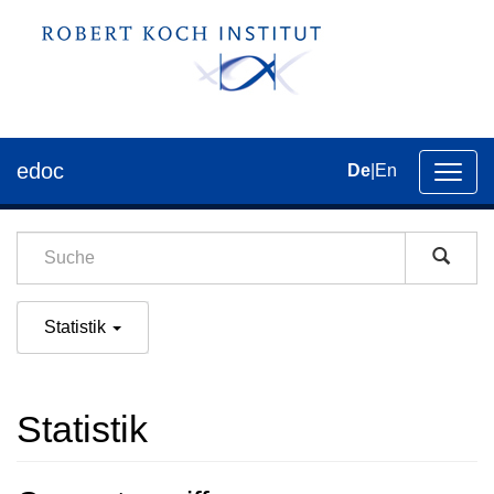
edoc
De
|
En
Umsch
der
Navig
Statistik
Statistik