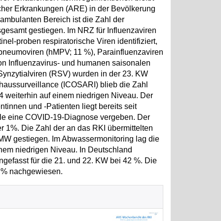
ischer Erkrankungen (ARE) in der Bevölkerung
 ambulanten Bereich ist die Zahl der
gesamt gestiegen. Im NRZ für Influenzaviren
l-proben respiratorische Viren identifiziert,
apneumoviren (hMPV; 11 %), Parainfluenzaviren
von Influenzavirus- und humanen saisonalen
Synzytialviren (RSV) wurden in der 23. KW
aussurveillance (ICOSARI) blieb die Zahl
24 weiterhin auf einem niedrigen Niveau. Der
innen und -Patienten liegt bereits seit
lle eine COVID-19-Diagnose vergeben. Der
er 1%. Die Zahl der an das RKI übermittelten
 MW gestiegen. Im Abwassermonitoring lag die
inem niedrigen Niveau. In Deutschland
ngefasst für die 21. und 22. KW bei 42 %. Die
1 % nachgewiesen.