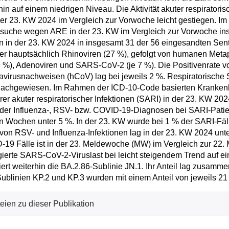
hin auf einem niedrigen Niveau. Die Aktivität akuter respirator
 der 23. KW 2024 im Vergleich zur Vorwoche leicht gestiegen. Im
suche wegen ARE in der 23. KW im Vergleich zur Vorwoche ins
 in der 23. KW 2024 in insgesamt 31 der 56 eingesandten Sentine
er hauptsächlich Rhinoviren (27 %), gefolgt von humanen Met
9 %), Adenoviren und SARS-CoV-2 (je 7 %). Die Positivenrate 
virusnachweisen (hCoV) lag bei jeweils 2 %. Respiratorische 
nachgewiesen. Im Rahmen der ICD-10-Code basierten Krankenh
er akuter respiratorischer Infektionen (SARI) in der 23. KW 20
 der Influenza-, RSV- bzw. COVID-19-Diagnosen bei SARI-Patient
n Wochen unter 5 %. In der 23. KW wurde bei 1 % der SARI-Fä
 von RSV- und Influenza-Infektionen lag in der 23. KW 2024 unt
19 Fälle ist in der 23. Meldewoche (MW) im Vergleich zur 22.
ierte SARS-CoV-2-Viruslast bei leicht steigendem Trend auf e
ert weiterhin die BA.2.86-Sublinie JN.1. Ihr Anteil lag zusamme
ublinien KP.2 und KP.3 wurden mit einem Anteil von jeweils 2
eien zu dieser Publikation