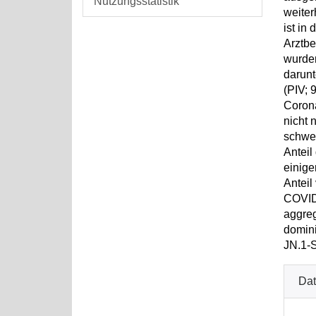
Nutzungsstatistik
weiter
ist in
Arztbe
wurden
darunt
(PIV; 
Corona
nicht 
schwer
Anteil
einige
Anteil
COVID-
aggreg
domini
JN.1-S
Dat