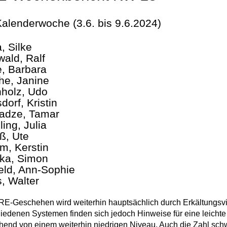
Kalenderwoche (3.6. bis 9.6.2024)
, Silke
wald, Ralf
e, Barbara
he, Janine
holz, Udo
dorf, Kristin
adze, Tamar
ling, Julia
ß, Ute
m, Kerstin
ka, Simon
eld, Ann-Sophie
, Walter
E-Geschehen wird weiterhin hauptsächlich durch Erkältungsvi
iedenen Systemen finden sich jedoch Hinweise für eine leicht
end von einem weiterhin niedrigen Niveau. Auch die Zahl schw