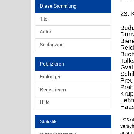
Diese Sammlung
23. 
Titel
Buda
Autor
Dürr
Bier
Schlagwort
Reic
Buch
Tolks
Publizieren
Gval
Schil
Einloggen
Preu
Prah
Registrieren
Krup
Lehf
Hilfe
Haas
Das AR
Statistik
versch
ausgeh