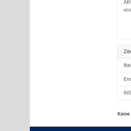
AR
MD5
Zit
Bi
En
RI
Keine