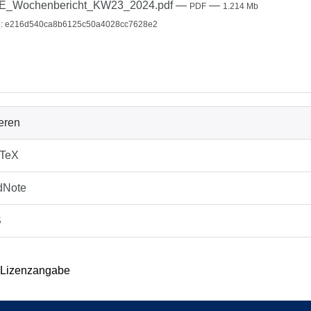
E_Wochenbericht_KW23_2024.pdf
—
—
PDF
1.214 Mb
: e216d540ca8b6125c50a4028cc7628e2
ieren
bTeX
dNote
S
 Lizenzangabe