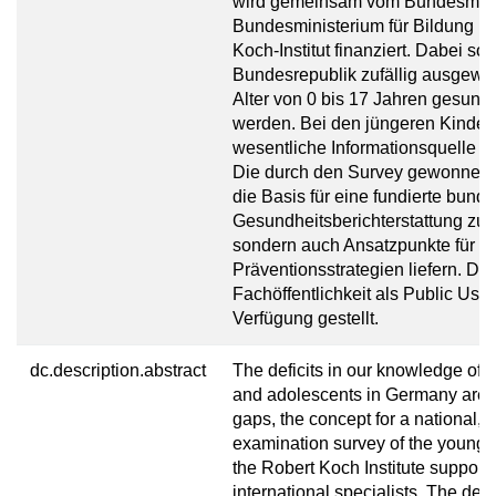
wird gemeinsam vom Bundesminis
Bundesministerium für Bildung 
Koch-Institut finanziert. Dabei so
Bundesrepublik zufällig ausgewä
Alter von 0 bis 17 Jahren gesundh
werden. Bei den jüngeren Kindern
wesentliche Informationsquelle 
Die durch den Survey gewonnenen
die Basis für eine fundierte bund
Gesundheitsberichterstattung zu 
sondern auch Ansatzpunkte für In
Präventionsstrategien liefern. Di
Fachöffentlichkeit als Public Use 
Verfügung gestellt.
dc.description.abstract
The deficits in our knowledge of th
and adolescents in Germany are la
gaps, the concept for a national, 
examination survey of the young
the Robert Koch Institute support
international specialists. The dev