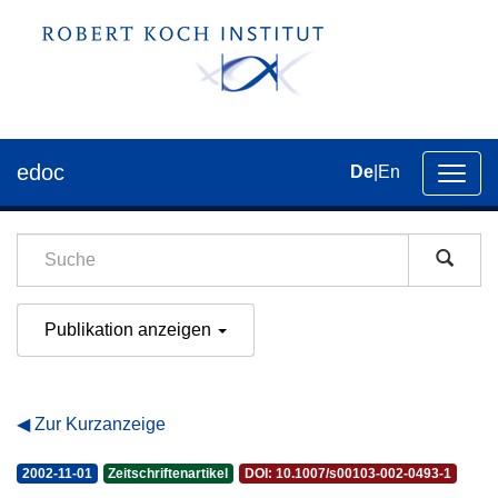
edoc
De
|
En
Umsch
der
Navig
Publikation anzeigen
Zur Kurzanzeige
2002-11-01
Zeitschriftenartikel
DOI: 10.1007/s00103-002-0493-1